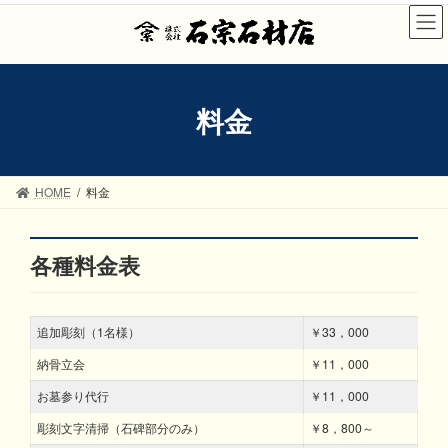
コ
ナ
ン
ビ
テ
ゲ
ン
ー
ツ
シ
料金
へ
ョ
ス
ン
キ
に
ッ
移
HOME
料金
プ
動
各種料金表
追加彫刻（1名様）
￥33，000
納骨立会
￥11，000
お墓参り代行
￥11，000
彫刻文字清掃（石碑部分のみ）
￥8，800～